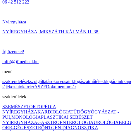
06 42 512 222
Nyíregyháza
NYÍREGYHÁZA, MIKSZÁTH KÁLMÁN U. 38.
Írj üzenetet!
info(@)fmedical.hu
menü
szakrendelések
szolgáltatások
orvosaink
fogászat
műtétek
blog
áraink
kap
tájékoztató
karrier
ÁSZF
Dokumentumtár
szakterületek
SZEMÉSZET
ORTOPÉDIA
NYÍREGYHÁZA
KARDIOLÓGIA
TÜDŐGYÓGYÁSZAT -
PULMONOLÓGIA
PLASZTIKAI SEBÉSZET
NYÍREGYHÁZA
GASZTROENTEROLÓGIA
UROLÓGIA
BEL
ORR-GÉGÉSZET
RÖNTGEN DIAGNOSZTIKA