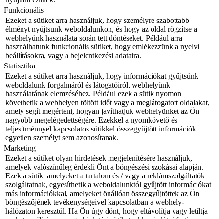
Funkcionális
Ezeket a sütiket arra használjuk, hogy személyre szabottabb
élményt nyújtsunk weboldalunkon, és hogy az oldal rögzítse a
webhelyünk használata során tett döntéseket. Például arra
használhatunk funkcionális sütiket, hogy emlékezzünk a nyelvi
beállításokra, vagy a bejelentkezési adataira.
Statisztika
Ezeket a sütiket arra használjuk, hogy információkat gyűjtsünk
weboldalunk forgalmáról és látogatóiról, webhelyünk
használatának elemzéséhez. Például ezek a sütik nyomon
követhetik a webhelyen töltött időt vagy a meglátogatott oldalakat,
amely segít megérteni, hogyan javíthatjuk webhelyünket az Ön
nagyobb megelégedettségére. Ezekkel a nyomkövető és
teljesítménnyel kapcsolatos sütikkel összegyűjtött információk
egyetlen személyt sem azonosítanak.
Marketing
Ezeket a sütiket olyan hirdetések megjelenítésére használjuk,
amelyek valószínűleg érdekli Önt a böngészési szokásai alapján.
Ezek a sütik, amelyeket a tartalom és / vagy a reklámszolgáltatók
szolgáltatnak, egyesíthetik a weboldalunktól gyűjtött információkat
más információkkal, amelyeket önállóan összegyűjtöttek az Ön
böngészőjének tevékenységeivel kapcsolatban a webhely-
hálózaton keresztül. Ha Ön úgy dönt, hogy eltávolítja vagy letiltja