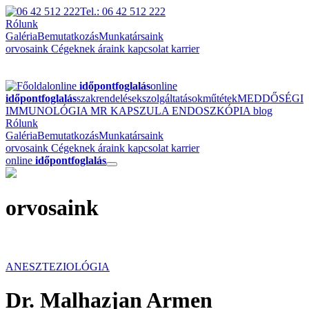
Tel.: 06 42 512 222
Rólunk
Galéria
Bemutatkozás
Munkatársaink
orvosaink
Cégeknek
áraink
kapcsolat
karrier
online
időpontfoglalás
online
időpontfoglalás
szakrendelések
szolgáltatások
műtétek
MEDDŐSÉGI
IMMUNOLÓGIA
MR
KAPSZULA ENDOSZKÓPIA
blog
Rólunk
Galéria
Bemutatkozás
Munkatársaink
orvosaink
Cégeknek
áraink
kapcsolat
karrier
online
időpontfoglalás
orvosaink
ANESZTEZIOLÓGIA
Dr. Malhazjan Armen