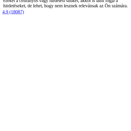
ezeket a célirányos vagy hirdetési sütiket, akkor is látni fogja a
hirdetéseket, de lehet, hogy nem lesznek relevánsak az Ön számára.
4.9 (18087)