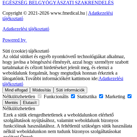
EGÉSZSÉG BELGYÓGYÁSZATI SZAKRENDELÉS
Copyright © 2021-2026 www.fmedical.hu
|
Adatkezelési
tájékoztató
Adatkezelési tájékoztató
Powered by
Süti (cookie) tájékoztató
Az oldal sütiket és egyéb nyomkövető technológiákat alkalmaz,
hogy javítsa a böngészési élményét, azzal hogy személyre szabott
tartalmakat és célzott hirdetéseket jelenít meg, és elemzi a
weboldalunk forgalmát, hogy megtudjuk honnan érkeztek a
látogatóink.
További információkért kattintson ide:
Adatkezelési
tájékoztató
Mind elfogad
Módosítás
Süti információk
Nélkülözhetetlen
Funkcionális
Statisztika
Marketing
Mentés
Elutasít
Nélkülözhetetlen
Ezek a sütik elengedhetetlenek a weboldalunkon elérhető
szolgáltatások nyújtásához, valamint weboldalunk bizonyos
funkcióinak használatához. A feltétlenül szükséges sütik használata
nélkül weboldalunkon nem tudunk bizonyos szolgáltatásokat
nyújtani Önnek.