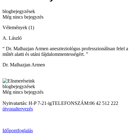
blogbejegyzések
Még nincs bejegyzés
Vélemények (1)
A. László
“ Dr. Malhazjan Armen aneszteziológus professzionálisan felel a
műtét alatti és utáni fájdalommentességért. ”
Dr. Malhazjan Armen
blogbejegyzések
Még nincs bejegyzés
Nyitvatartás: H-P 7-21-ig
TELEFONSZÁM:
06 42 512 222
útvonaltervezés
Időpontfoglalás