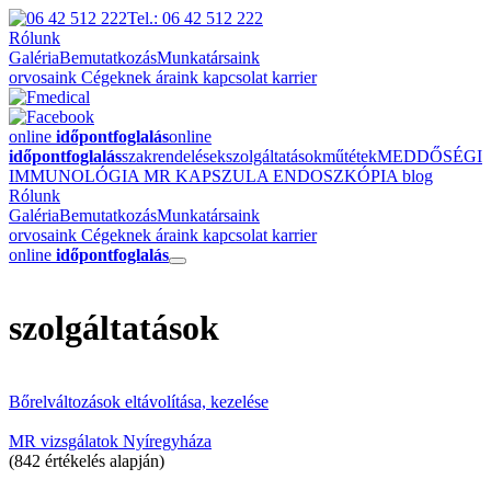
Tel.: 06 42 512 222
Rólunk
Galéria
Bemutatkozás
Munkatársaink
orvosaink
Cégeknek
áraink
kapcsolat
karrier
online
időpontfoglalás
online
időpontfoglalás
szakrendelések
szolgáltatások
műtétek
MEDDŐSÉGI
IMMUNOLÓGIA
MR
KAPSZULA ENDOSZKÓPIA
blog
Rólunk
Galéria
Bemutatkozás
Munkatársaink
orvosaink
Cégeknek
áraink
kapcsolat
karrier
online
időpontfoglalás
szolgáltatások
Bőrelváltozások eltávolítása, kezelése
MR vizsgálatok Nyíregyháza
(842 értékelés alapján)