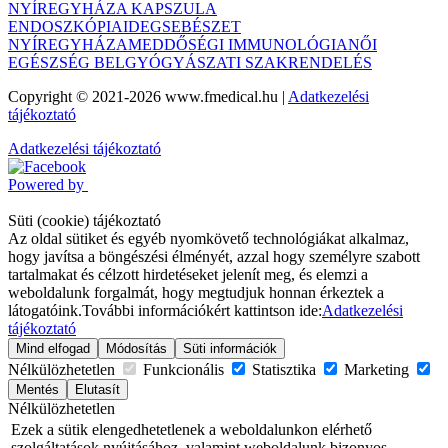
NYÍREGYHÁZA
KAPSZULA
ENDOSZKÓPIA
IDEGSEBÉSZET
NYÍREGYHÁZA
MEDDŐSÉGI IMMUNOLÓGIA
NŐI
EGÉSZSÉG BELGYÓGYÁSZATI SZAKRENDELÉS
Copyright © 2021-2026 www.fmedical.hu
|
Adatkezelési
tájékoztató
Adatkezelési tájékoztató
Powered by
Süti (cookie) tájékoztató
Az oldal sütiket és egyéb nyomkövető technológiákat alkalmaz,
hogy javítsa a böngészési élményét, azzal hogy személyre szabott
tartalmakat és célzott hirdetéseket jelenít meg, és elemzi a
weboldalunk forgalmát, hogy megtudjuk honnan érkeztek a
látogatóink.
További információkért kattintson ide:
Adatkezelési
tájékoztató
Mind elfogad
Módosítás
Süti információk
Nélkülözhetetlen
Funkcionális
Statisztika
Marketing
Mentés
Elutasít
Nélkülözhetetlen
Ezek a sütik elengedhetetlenek a weboldalunkon elérhető
szolgáltatások nyújtásához, valamint weboldalunk bizonyos