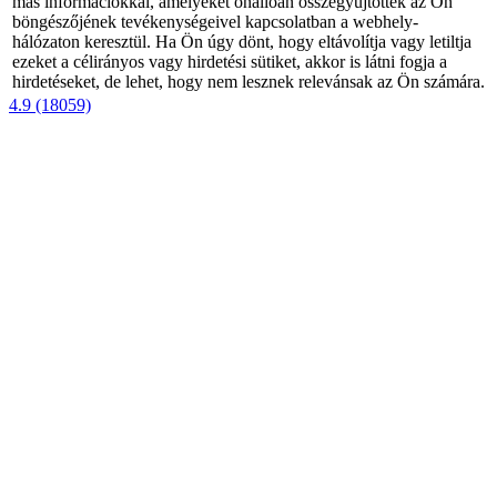
más információkkal, amelyeket önállóan összegyűjtöttek az Ön
böngészőjének tevékenységeivel kapcsolatban a webhely-
hálózaton keresztül. Ha Ön úgy dönt, hogy eltávolítja vagy letiltja
ezeket a célirányos vagy hirdetési sütiket, akkor is látni fogja a
hirdetéseket, de lehet, hogy nem lesznek relevánsak az Ön számára.
4.9 (18059)