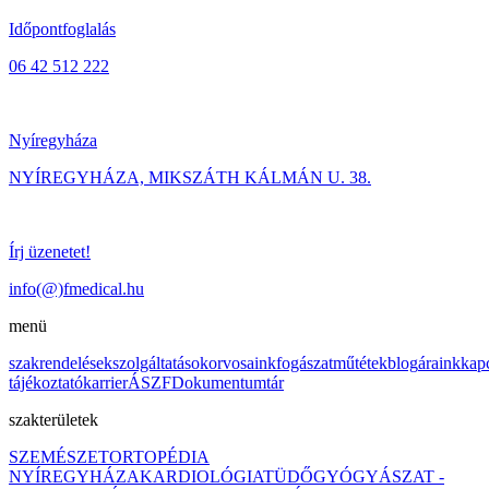
Időpontfoglalás
06 42 512 222
Nyíregyháza
NYÍREGYHÁZA, MIKSZÁTH KÁLMÁN U. 38.
Írj üzenetet!
info(@)fmedical.hu
menü
szakrendelések
szolgáltatások
orvosaink
fogászat
műtétek
blog
áraink
kap
tájékoztató
karrier
ÁSZF
Dokumentumtár
szakterületek
SZEMÉSZET
ORTOPÉDIA
NYÍREGYHÁZA
KARDIOLÓGIA
TÜDŐGYÓGYÁSZAT -