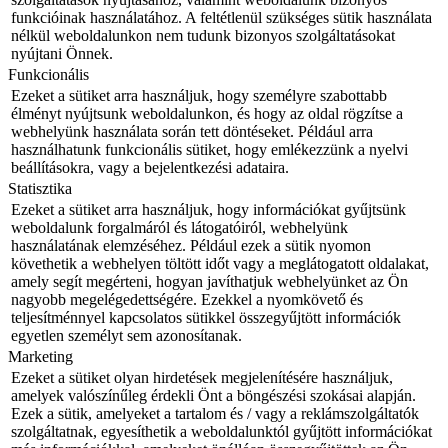
funkcióinak használatához. A feltétlenül szükséges sütik használata
nélkül weboldalunkon nem tudunk bizonyos szolgáltatásokat
nyújtani Önnek.
Funkcionális
Ezeket a sütiket arra használjuk, hogy személyre szabottabb
élményt nyújtsunk weboldalunkon, és hogy az oldal rögzítse a
webhelyünk használata során tett döntéseket. Például arra
használhatunk funkcionális sütiket, hogy emlékezzünk a nyelvi
beállításokra, vagy a bejelentkezési adataira.
Statisztika
Ezeket a sütiket arra használjuk, hogy információkat gyűjtsünk
weboldalunk forgalmáról és látogatóiról, webhelyünk
használatának elemzéséhez. Például ezek a sütik nyomon
követhetik a webhelyen töltött időt vagy a meglátogatott oldalakat,
amely segít megérteni, hogyan javíthatjuk webhelyünket az Ön
nagyobb megelégedettségére. Ezekkel a nyomkövető és
teljesítménnyel kapcsolatos sütikkel összegyűjtött információk
egyetlen személyt sem azonosítanak.
Marketing
Ezeket a sütiket olyan hirdetések megjelenítésére használjuk,
amelyek valószínűleg érdekli Önt a böngészési szokásai alapján.
Ezek a sütik, amelyeket a tartalom és / vagy a reklámszolgáltatók
szolgáltatnak, egyesíthetik a weboldalunktól gyűjtött információkat