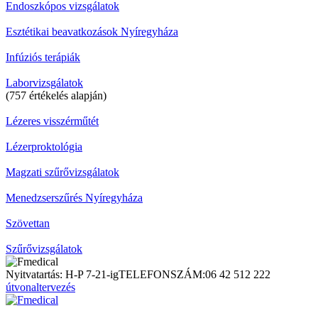
Endoszkópos vizsgálatok
Esztétikai beavatkozások Nyíregyháza
Infúziós terápiák
Laborvizsgálatok
(757 értékelés alapján)
Lézeres visszérműtét
Lézerproktológia
Magzati szűrővizsgálatok
Menedzserszűrés Nyíregyháza
Szövettan
Szűrővizsgálatok
Nyitvatartás: H-P 7-21-ig
TELEFONSZÁM:
06 42 512 222
útvonaltervezés