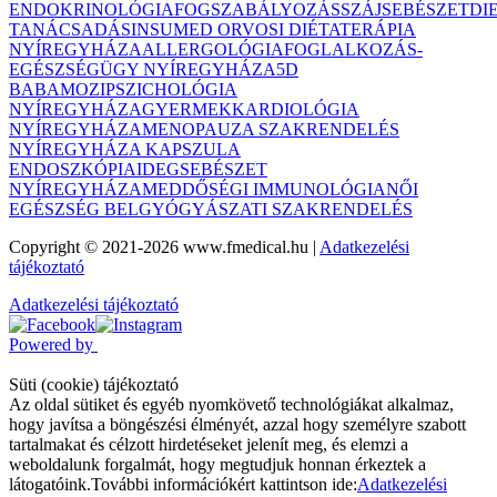
ENDOKRINOLÓGIA
FOGSZABÁLYOZÁS
SZÁJSEBÉSZET
DI
TANÁCSADÁS
INSUMED ORVOSI DIÉTATERÁPIA
NYÍREGYHÁZA
ALLERGOLÓGIA
FOGLALKOZÁS-
EGÉSZSÉGÜGY NYÍREGYHÁZA
5D
BABAMOZI
PSZICHOLÓGIA
NYÍREGYHÁZA
GYERMEKKARDIOLÓGIA
NYÍREGYHÁZA
MENOPAUZA SZAKRENDELÉS
NYÍREGYHÁZA
KAPSZULA
ENDOSZKÓPIA
IDEGSEBÉSZET
NYÍREGYHÁZA
MEDDŐSÉGI IMMUNOLÓGIA
NŐI
EGÉSZSÉG BELGYÓGYÁSZATI SZAKRENDELÉS
Copyright © 2021-2026 www.fmedical.hu
|
Adatkezelési
tájékoztató
Adatkezelési tájékoztató
Powered by
Süti (cookie) tájékoztató
Az oldal sütiket és egyéb nyomkövető technológiákat alkalmaz,
hogy javítsa a böngészési élményét, azzal hogy személyre szabott
tartalmakat és célzott hirdetéseket jelenít meg, és elemzi a
weboldalunk forgalmát, hogy megtudjuk honnan érkeztek a
látogatóink.
További információkért kattintson ide:
Adatkezelési