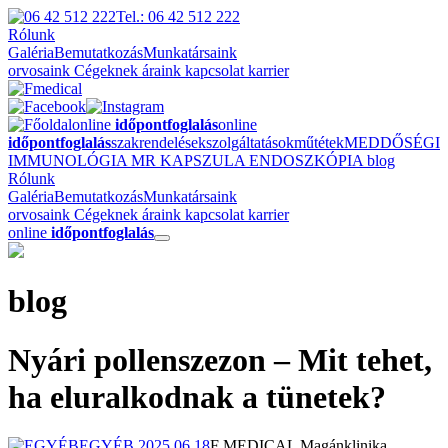
Tel.: 06 42 512 222
Rólunk
Galéria
Bemutatkozás
Munkatársaink
orvosaink
Cégeknek
áraink
kapcsolat
karrier
online
időpontfoglalás
online
időpontfoglalás
szakrendelések
szolgáltatások
műtétek
MEDDŐSÉGI
IMMUNOLÓGIA
MR
KAPSZULA ENDOSZKÓPIA
blog
Rólunk
Galéria
Bemutatkozás
Munkatársaink
orvosaink
Cégeknek
áraink
kapcsolat
karrier
online
időpontfoglalás
blog
Nyári pollenszezon – Mit tehet,
ha eluralkodnak a tünetek?
EGYÉB
2025.06.18
F MEDICAL Magánklinika