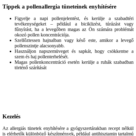
Tippek a pollenallergia tüneteinek enyhítésére
Figyelje a napi pollenjelentést, és kerülje a szabadtéri
tevékenységeket – például a biciklizést, túrázást vagy
fűnyírást, ha a levegőben magas az Ön számára problémát
okozó pollen koncentrációja.
Szellőztessen hajnalban vagy késő este, amikor a levegő
pollenszintje alacsonyabb.
Használjon napszemüveget és sapkát, hogy csökkentse a
szem és haj pollenterhelését.
Magas pollenkoncentráció esetén kerülje a ruhák szabadban
történő szárítását
Kezelés
Az allergiás tünetek enyhítésére a gyógyszertárakban recept nélkül
is elérhetők különböző készítmények, például antihisztamin tartalmú