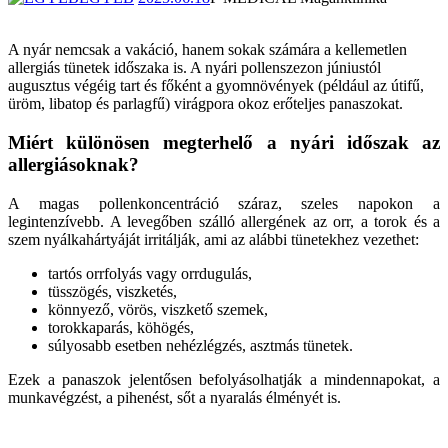
A nyár nemcsak a vakáció, hanem sokak számára a kellemetlen
allergiás tünetek időszaka is. A nyári pollenszezon júniustól
augusztus végéig tart és főként a gyomnövények (például az útifű,
üröm, libatop és parlagfű) virágpora okoz erőteljes panaszokat.
Miért különösen megterhelő a nyári időszak az
allergiásoknak?
A magas pollenkoncentráció száraz, szeles napokon a
legintenzívebb. A levegőben szálló allergének az orr, a torok és a
szem nyálkahártyáját irritálják, ami az alábbi tünetekhez vezethet:
tartós orrfolyás vagy orrdugulás,
tüsszögés, viszketés,
könnyező, vörös, viszkető szemek,
torokkaparás, köhögés,
súlyosabb esetben nehézlégzés, asztmás tünetek.
Ezek a panaszok jelentősen befolyásolhatják a mindennapokat, a
munkavégzést, a pihenést, sőt a nyaralás élményét is.