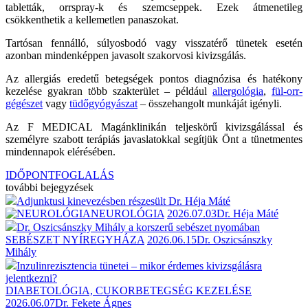
tabletták, orrspray-k és szemcseppek. Ezek átmenetileg
csökkenthetik a kellemetlen panaszokat.
Tartósan fennálló, súlyosbodó vagy visszatérő tünetek esetén
azonban mindenképpen javasolt szakorvosi kivizsgálás.
Az allergiás eredetű betegségek pontos diagnózisa és hatékony
kezelése gyakran több szakterület – például
allergológia
,
fül-orr-
gégészet
vagy
tüdőgyógyászat
– összehangolt munkáját igényli.
Az F MEDICAL Magánklinikán teljeskörű kivizsgálással és
személyre szabott terápiás javaslatokkal segítjük Önt a tünetmentes
mindennapok elérésében.
IDŐPONTFOGLALÁS
további bejegyzések
Adjunktusi kinevezésben részesült Dr. Héja Máté
NEUROLÓGIA
2026.07.03
Dr. Héja Máté
Dr. Oszicsánszky Mihály a korszerű sebészet nyomában
SEBÉSZET NYÍREGYHÁZA
2026.06.15
Dr. Oszicsánszky
Mihály
Inzulinrezisztencia tünetei – mikor érdemes kivizsgálásra
jelentkezni?
DIABETOLÓGIA, CUKORBETEGSÉG KEZELÉSE
2026.06.07
Dr. Fekete Ágnes