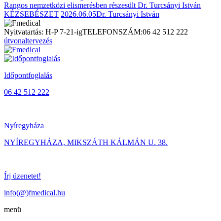
Rangos nemzetközi elismerésben részesült Dr. Turcsányi István
KÉZSEBÉSZET
2026.06.05
Dr. Turcsányi István
Nyitvatartás: H-P 7-21-ig
TELEFONSZÁM:
06 42 512 222
útvonaltervezés
Időpontfoglalás
06 42 512 222
Nyíregyháza
NYÍREGYHÁZA, MIKSZÁTH KÁLMÁN U. 38.
Írj üzenetet!
info(@)fmedical.hu
menü