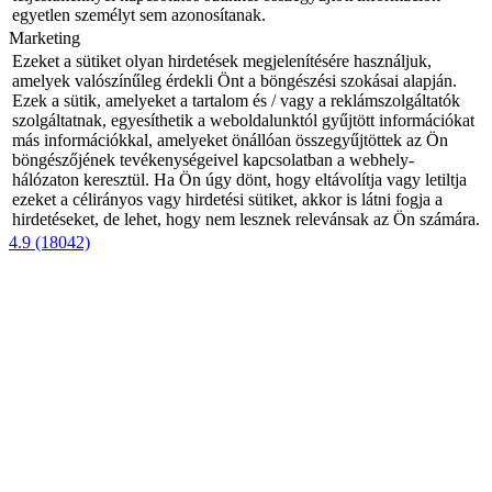
egyetlen személyt sem azonosítanak.
Marketing
Ezeket a sütiket olyan hirdetések megjelenítésére használjuk,
amelyek valószínűleg érdekli Önt a böngészési szokásai alapján.
Ezek a sütik, amelyeket a tartalom és / vagy a reklámszolgáltatók
szolgáltatnak, egyesíthetik a weboldalunktól gyűjtött információkat
más információkkal, amelyeket önállóan összegyűjtöttek az Ön
böngészőjének tevékenységeivel kapcsolatban a webhely-
hálózaton keresztül. Ha Ön úgy dönt, hogy eltávolítja vagy letiltja
ezeket a célirányos vagy hirdetési sütiket, akkor is látni fogja a
hirdetéseket, de lehet, hogy nem lesznek relevánsak az Ön számára.
4.9 (18042)